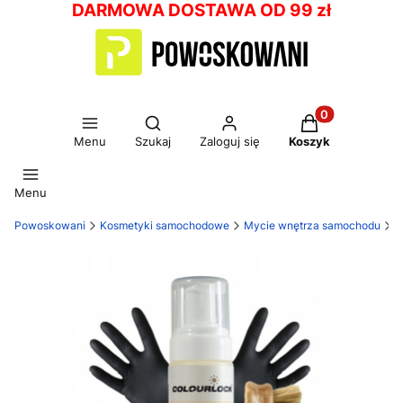
DARMOWA DOSTAWA OD 99 zł
Otwórz wyszukiwarkę
Produkty w kos
Menu
Szukaj
Zaloguj się
Koszyk
Menu
Powoskowani
Kosmetyki samochodowe
Mycie wnętrza samochodu
P