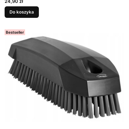
Cena
24,90 zł
Do koszyka
Bestseller