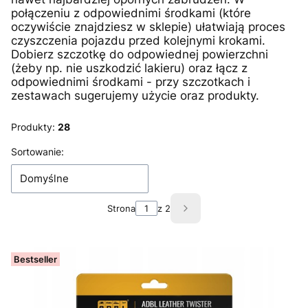
połączeniu z odpowiednimi środkami (które
oczywiście znajdziesz w sklepie) ułatwiają proces
czyszczenia pojazdu przed kolejnymi krokami.
Dobierz szczotkę do odpowiednej powierzchni
(żeby np. nie uszkodzić lakieru) oraz łącz z
odpowiednimi środkami - przy szczotkach i
zestawach sugerujemy użycie oraz produkty.
Produkty:
28
Lista produktów
Sortowanie:
Domyślne
Strona
z 2
Następne produkty
Bestseller