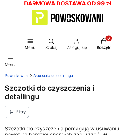
DARMOWA DOSTAWA OD 99 zł
Otwórz wyszukiwarkę
Produkty w kos
Menu
Szukaj
Zaloguj się
Koszyk
Menu
Powoskowani
Akcesoria do detailingu
Szczotki do czyszczenia i
detailingu
Filtry
Szczotki do czyszczenia pomagają w usuwaniu
nawet najbardziej opornych zabrudzeń. W