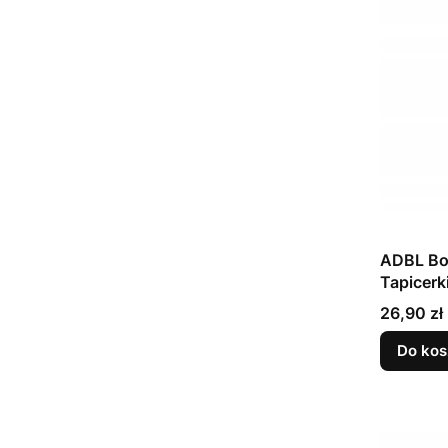
ADBL Bo
Tapicerk
Cena
26,90 zł
Do kos