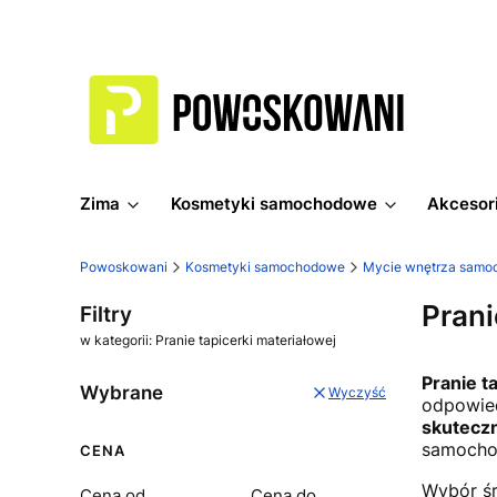
Zima
Kosmetyki samochodowe
Akcesori
Powoskowani
Kosmetyki samochodowe
Mycie wnętrza samo
Prani
Filtry
w kategorii: Pranie tapicerki materiałowej
Pranie t
Wybrane
Wyczyść
odpowied
skuteczn
samocho
CENA
Wybór śr
Cena od
Cena do