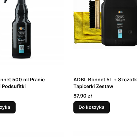
nnet 500 ml Pranie
ADBL Bonnet 5L + Szczotki
i Podsufitki
Tapicerki Zestaw
Cena
87,90 zł
zyka
Do koszyka