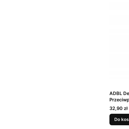
ADBL De
Przeciwp
Cena
32,90 zł
Do kos