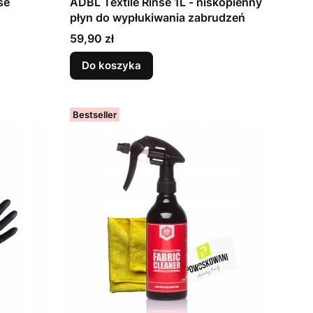
se
ADBL Textile Rinse 1L - niskopienny
płyn do wypłukiwania zabrudzeń
Cena
59,90 zł
Do koszyka
Bestseller