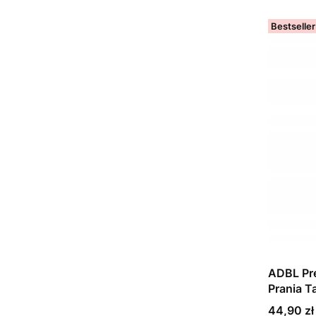
Bestseller
ADBL Pre
Prania T
Cena
44,90 zł