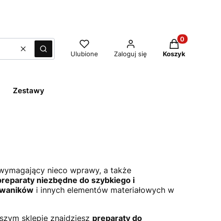
Produkty w ko
Wyczyść
Szukaj
Ulubione
Zaloguj się
Koszyk
Zestawy
 wymagający nieco wprawy, a także
preparaty niezbędne do szybkiego i
dywaników
i innych elementów materiałowych w
szym sklepie znajdziesz
preparaty do