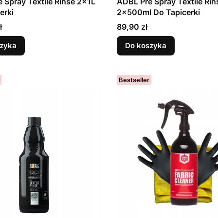
 Spray Textile Rinse 2x1L
ADBL Pre Spray Textile Rin
erki
2x500ml Do Tapicerki
Cena
ł
89,90 zł
zyka
Do koszyka
Bestseller