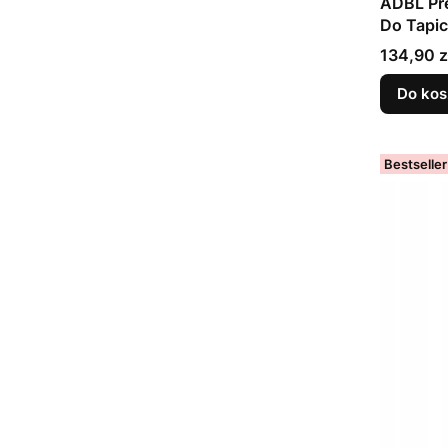
ADBL Pre
Do Tapic
Cena
134,90 z
Do kos
Bestseller