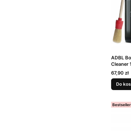
ADBL Bon
Cleaner
Cena
67,90 zł
Do kos
Bestseller