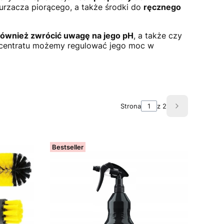
rzacza piorącego, a także środki do
ręcznego
również zwrócić uwagę na jego pH
, a także czy
centratu możemy regulować jego moc w
Strona
z 2
Następne pr
Bestseller