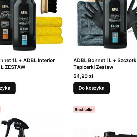
net 1L + ADBL Interior
ADBL Bonnet 1L + Szczotki
 1L ZESTAW
Tapicerki Zestaw
Cena
54,90 zł
zyka
Do koszyka
Bestseller