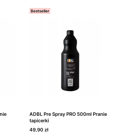
Bestseller
nie
ADBL Pre Spray PRO 500ml Pranie
tapicerki
Cena
49,90 zł