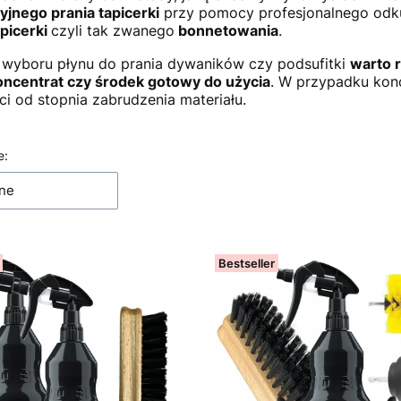
yjnego prania tapicerki
przy pomocy profesjonalnego odku
apicerki
czyli tak zwanego
bonnetowania
.
wyboru płynu do prania dywaników czy podsufitki
warto 
oncentrat czy środek gotowy do użycia
. W przypadku kon
ci od stopnia zabrudzenia materiału.
 produktów
e:
ne
Bestseller