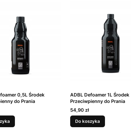
foamer 0,5L Środek
ADBL Defoamer 1L Środek
ienny do Prania
Przeciwpienny do Prania
Cena
54,90 zł
zyka
Do koszyka