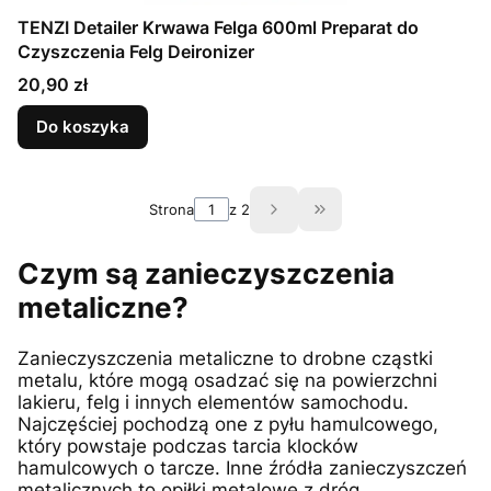
TENZI Detailer Krwawa Felga 600ml Preparat do
Czyszczenia Felg Deironizer
Cena
20,90 zł
Do koszyka
Strona
z 2
Przejdź do ostatniej 
Czym są zanieczyszczenia
metaliczne?
Zanieczyszczenia metaliczne to drobne cząstki
metalu, które mogą osadzać się na powierzchni
lakieru, felg i innych elementów samochodu.
Najczęściej pochodzą one z pyłu hamulcowego,
który powstaje podczas tarcia klocków
hamulcowych o tarcze. Inne źródła zanieczyszczeń
metalicznych to opiłki metalowe z dróg,