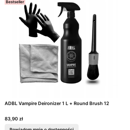
Bestseller
ADBL Vampire Deironizer 1 L + Round Brush 12
Cena
83,90 zł
Powiadom mnie o dostępności