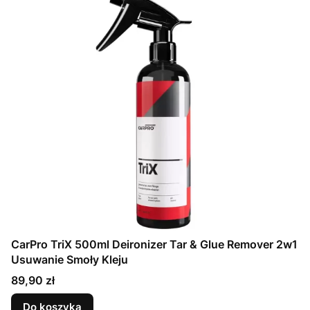
CarPro TriX 500ml Deironizer Tar & Glue Remover 2w1
Usuwanie Smoły Kleju
Cena
89,90 zł
Do koszyka