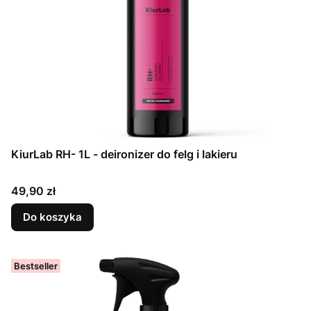
KiurLab RH- 1L - deironizer do felg i lakieru
Cena
49,90 zł
Do koszyka
Bestseller