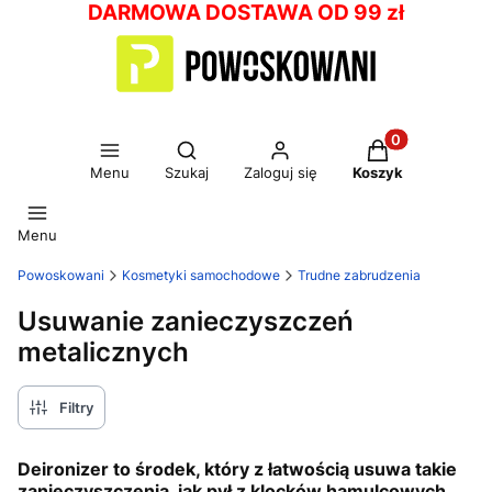
DARMOWA DOSTAWA OD 99 zł
Otwórz wyszukiwarkę
Produkty w kos
Menu
Szukaj
Zaloguj się
Koszyk
Menu
Powoskowani
Kosmetyki samochodowe
Trudne zabrudzenia
Usuwanie zanieczyszczeń
metalicznych
Filtry
Deironizer to środek, który z łatwością usuwa takie
zanieczyszczenia, jak pył z klocków hamulcowych,