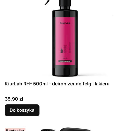
KiurLab RH- 500ml - deironizer do felg i lakieru
Cena
35,90 zł
Do koszyka
Bestseller