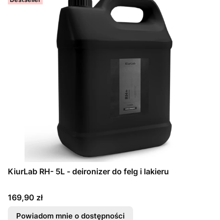
KiurLab RH- 5L - deironizer do felg i lakieru
Cena
169,90 zł
Powiadom mnie o dostępności