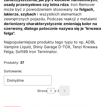
osady przemysłowe czy lotna rdza
. Iron Remover
może być z powodzeniem stosowany na
felgach,
lakierze, szybach
i wszystkich elementach
zewnętrznych pojazdu. Podczas reakcji z metalami
derionizery charakterystycznie zmieniają kolor na
czerwony, dlatego potocznie nazywa się je "krwawa
felga".
Najpopularniejsze produktu tego typu to np. ADBL
Vampire Liquid, Shiny Garage D-TOX, Tenzi Krwawa
Felga, Soft99 Iron Terminator.
Produkty:
37
Lista produktów
Sortowanie:
Domyślne
Strona
z 2
Następne produkty