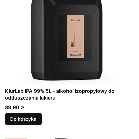
KiurLab IPA 99% 5L - alkohol Izopropylowy do
odtłuszczania lakieru
Cena
89,90 zł
Do koszyka