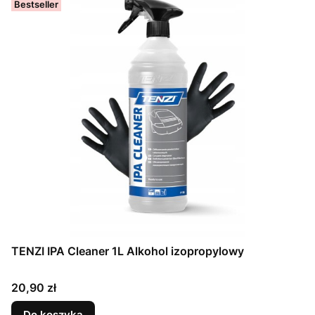
Bestseller
TENZI IPA Cleaner 1L Alkohol izopropylowy
Cena
20,90 zł
Do koszyka