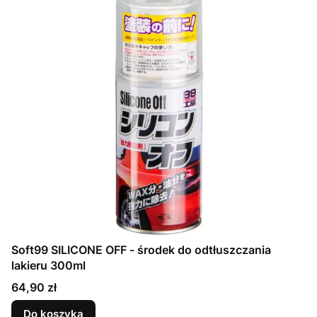
Soft99 SILICONE OFF - środek do odtłuszczania
lakieru 300ml
Cena
64,90 zł
Do koszyka