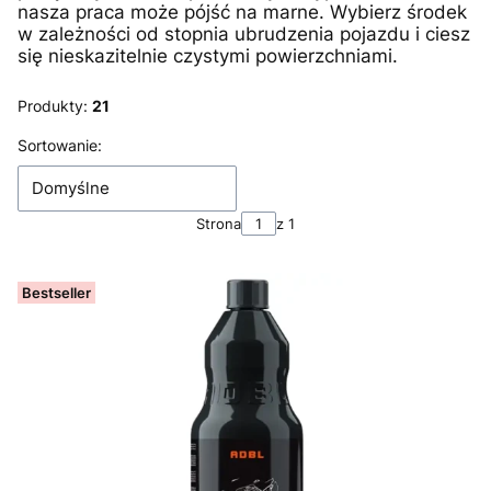
nasza praca może pójść na marne. Wybierz środek
w zależności od stopnia ubrudzenia pojazdu i ciesz
się nieskazitelnie czystymi powierzchniami.
Produkty:
21
Lista produktów
Sortowanie:
Domyślne
Strona
z 1
Bestseller