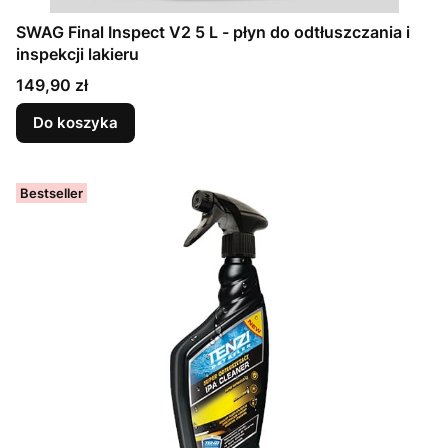
SWAG Final Inspect V2 5 L - płyn do odtłuszczania i
inspekcji lakieru
Cena
149,90 zł
Do koszyka
Bestseller