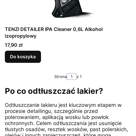
TENZI DETAILER IPA Cleaner 0,6L Alkohol
izopropylowy
Cena
17,90 zł
Do koszyka
Strona
z 1
Po co odtłuszczać lakier?
Odtłuszczanie lakieru jest kluczowym etapem w
procesie detailingu, szczególnie przed
polerowaniem, aplikacją wosku lub powłok
ochronnych. Celem odtłuszczania jest usunięcie
tłustych osadów, resztek wosków, past polerskich,
olejów i innych zanieczyszczeń, które mogą