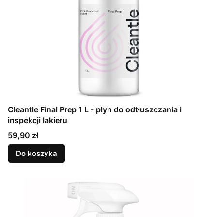
Cleantle Final Prep 1 L - płyn do odtłuszczania i
inspekcji lakieru
Cena
59,90 zł
Do koszyka