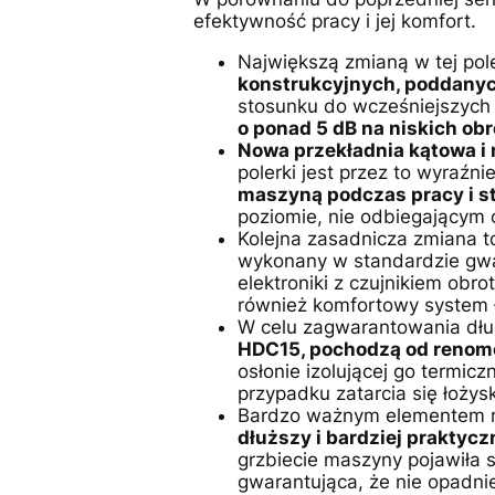
efektywność pracy i jej komfort.
Największą zmianą w tej pol
konstrukcyjnych, poddanyc
stosunku do wcześniejszych
o ponad 5 dB na niskich ob
Nowa przekładnia kątowa 
polerki jest przez to wyraź
maszyną podczas pracy i st
poziomie, nie odbiegającym 
Kolejna zasadnicza zmiana 
wykonany w standardzie gwar
elektroniki z czujnikiem obr
również komfortowy system 
W celu zagwarantowania dłu
HDC15, pochodzą od reno
osłonie izolującej go termic
przypadku zatarcia się łoży
Bardzo ważnym elementem no
dłuższy i bardziej praktycz
grzbiecie maszyny pojawiła 
gwarantująca, że nie opadni