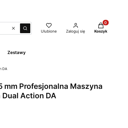
Produkty w ko
Wyczyść
Szukaj
Ulubione
Zaloguj się
Koszyk
Zestawy
on DA
 mm Profesjonalna Maszyna
a Dual Action DA