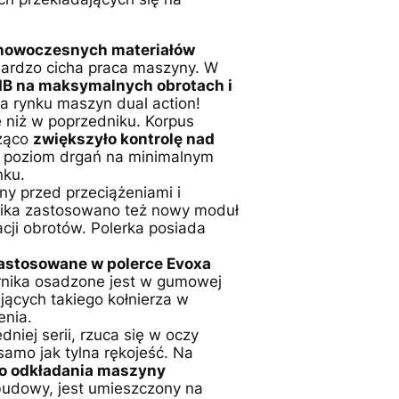
 nowoczesnych materiałów
bardzo cicha praca maszyny. W
 dB na maksymalnych obrotach i
na rynku maszyn dual action!
 niż w poprzedniku. Korpus
cząco
zwiększyło kontrolę nad
ć poziom drgań na minimalnym
nku.
ny przed przeciążeniami i
lnika zastosowano też nowy moduł
acji obrotów. Polerka posiada
astosowane w polerce Evoxa
irnika osadzone jest w gumowej
jących takiego kołnierza w
enia.
ej serii, rzuca się w oczy
amo jak tylna rękojeść. Na
go odkładania maszyny
obudowy, jest umieszczony na