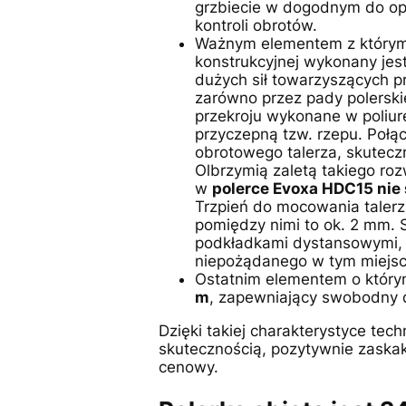
grzbiecie w dogodnym do ope
kontroli obrotów.
Ważnym elementem z którym 
konstrukcyjnej wykonany jest
dużych sił towarzyszących 
zarówno przez pady polersk
przekroju wykonane w poliur
przyczepną tzw. rzepu. Połą
obrotowego talerza, skuteczn
Olbrzymią zaletą takiego ro
w
polerce Evoxa HDC15 nie
Trzpień do mocowania talerz
pomiędzy nimi to ok. 2 mm.
podkładkami dystansowymi, 
niepożądanego w tym miejscu
Ostatnim elementem o który
m
, zapewniający swobodny 
Dzięki takiej charakterystyce te
skutecznością, pozytywnie zaska
cenowy.