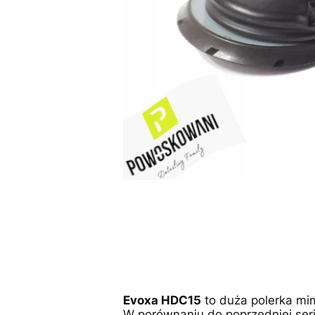
Evoxa HDC15
to duża polerka m
W porównaniu do poprzedniej ser