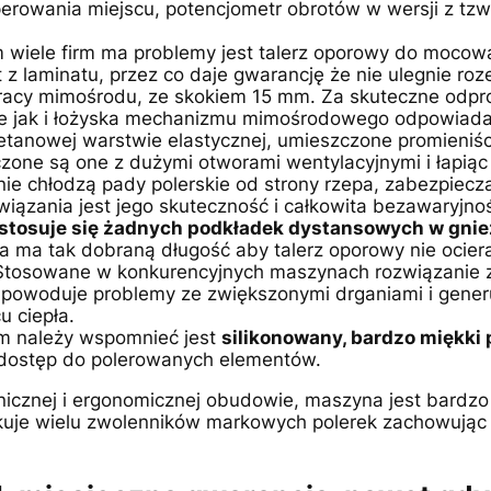
rowania miejscu, potencjometr obrotów w wersji z tzw.
wiele firm ma problemy jest talerz oporowy do mocowa
 z laminatu, przez co daje gwarancję że nie ulegnie ro
pracy mimośrodu, ze skokiem 15 mm. Za skuteczne odp
ie jak i łożyska mechanizmu mimośrodowego odpowiada
etanowej warstwie elastycznej, umieszczone promieniś
czone są one z dużymi otworami wentylacyjnymi i łapią
ie chłodzą pady polerskie od strony rzepa, zabezpiecza
związania jest jego skuteczność i całkowita bezawaryjn
 stosuje się żadnych podkładek dystansowych w gnie
a ma tak dobraną długość aby talerz oporowy nie ocier
 Stosowane w konkurencyjnych maszynach rozwiązanie 
powoduje problemy ze zwiększonymi drganiami i generu
 ciepła.
m należy wspomnieć jest
silikonowany, bardzo miękki 
dostęp do polerowanych elementów.
chnicznej i ergonomicznej obudowie, maszyna jest bard
kuje wielu zwolenników markowych polerek zachowując 