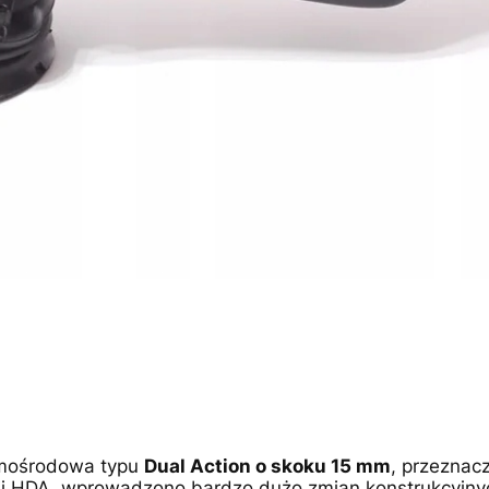
imośrodowa typu
Dual Action o skoku 15 mm
, przeznac
ii HDA, wprowadzono bardzo dużo zmian konstrukcyjnyc