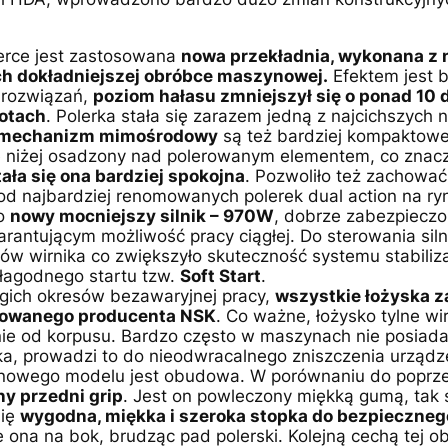
erce jest zastosowana
nowa przekładnia, wykonana z
h dokładniejszej obróbce maszynowej.
Efektem jest 
 rozwiązań,
poziom hałasu zmniejszył się o ponad 10
rotach
. Polerka stała się zarazem jedną z najcichszych 
i mechanizm mimośrodowy
są też bardziej kompaktowe
nie niżej osadzony nad polerowanym elementem, co zna
ała się ona bardziej spokojna
. Pozwoliło też zachowa
od najbardziej renomowanych polerek dual action na ry
to
nowy mocniejszy silnik – 970W
, dobrze zabezpieczo
antującym możliwość pracy ciągłej. Do sterowania si
otów wirnika co zwiększyło skuteczność systemu stabiliz
łagodnego startu tzw.
Soft Start
.
gich okresów bezawaryjnej pracy,
wszystkie łożyska z
mowanego producenta NSK
. Co ważne, łożysko tylne w
znie od korpusu. Bardzo często w maszynach nie posiada
ska, prowadzi to do nieodwracalnego zniszczenia urządz
wego modelu jest obudowa. W porównaniu do poprzedni
ny przedni grip
. Jest on powleczony miękką gumą, tak s
się
wygodna, miękka i szeroka stopka do bezpieczne
e ona na bok, brudząc pad polerski. Kolejną cechą tej 