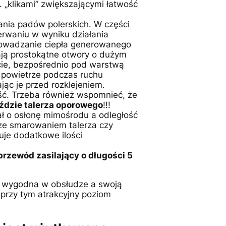
 „klikami” zwiększającymi łatwość
nia padów polerskich. W części
zerwaniu w wyniku działania
rowadzanie ciepła generowanego
ją prostokątne otwory o dużym
cie, bezpośrednio pod warstwą
c powietrze podczas ruchu
jąc je przed rozklejeniem.
ość. Trzeba również wspomnieć, że
ździe talerza oporowego
!!!
ał o osłonę mimośrodu a odległość
ze smarowaniem talerza czy
je dodatkowe ilości
przewód zasilający o długości 5
zo wygodna w obsłudze a swoją
przy tym atrakcyjny poziom