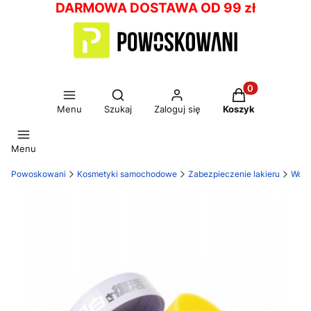
DARMOWA DOSTAWA OD 99 zł
Otwórz wyszukiwarkę
Produkty w kos
Menu
Szukaj
Zaloguj się
Koszyk
Menu
Powoskowani
Kosmetyki samochodowe
Zabezpieczenie lakieru
Wosk